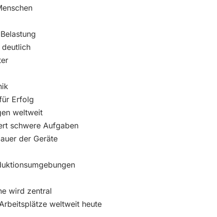
 Menschen
 Belastung
 deutlich
ter
nik
ür Erfolg
en weltweit
tert schwere Aufgaben
dauer der Geräte
oduktionsumgebungen
 wird zentral
Arbeitsplätze weltweit heute