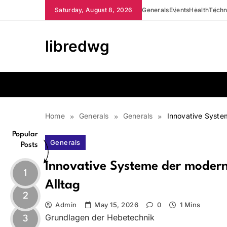
Skip
Saturday, August 8, 2026
Generals
Events
Health
Techn
to
content
libredwg
Home
Generals
Generals
Innovative Syste
Popular
Generals
Posts
Innovative Systeme der modern
1
Alltag
2
Admin
May 15, 2026
0
1 Mins
Grundlagen der Hebetechnik
3