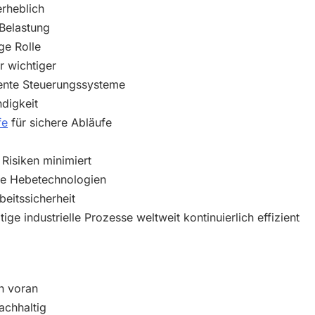
erheblich
 Belastung
ge Rolle
r wichtiger
gente Steuerungssysteme
digkeit
fe
für sichere Abläufe
Risiken minimiert
ne Hebetechnologien
beitssicherheit
ge industrielle Prozesse weltweit kontinuierlich effizient
n voran
achhaltig