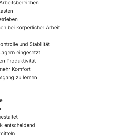
 Arbeitsbereichen
Lasten
etrieben
n bei körperlicher Arbeit
ntrolle und Stabilität
Lagern eingesetzt
en Produktivität
 mehr Komfort
Umgang zu lernen
e
n
estaltet
ik entscheidend
mitteln